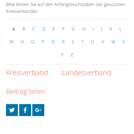
Bitte klicken Sie auf den Anfangsbuchstaben des gesuchten
Kreisverbandes.
A
B
C
D
E
F
G
H
I
J
K
L
M
N
O
P
Q
R
S
T
U
V
W
X
Y
Z
Kreisverband
Landesverband
Beitrag teilen