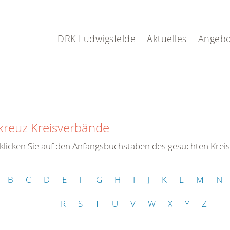
DRK Ludwigsfelde
Aktuelles
Angebo
kreuz Kreisverbände
 klicken Sie auf den Anfangsbuchstaben des gesuchten Krei
B
C
D
E
F
G
H
I
J
K
L
M
N
R
S
T
U
V
W
X
Y
Z