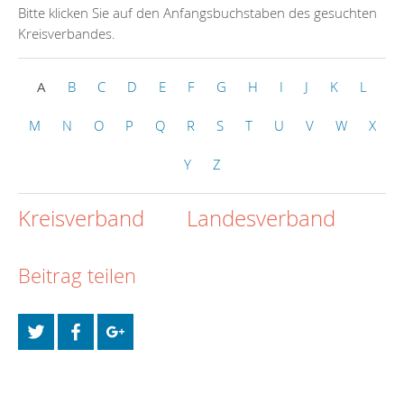
Bitte klicken Sie auf den Anfangsbuchstaben des gesuchten
Kreisverbandes.
A
B
C
D
E
F
G
H
I
J
K
L
M
N
O
P
Q
R
S
T
U
V
W
X
Y
Z
Kreisverband
Landesverband
Beitrag teilen