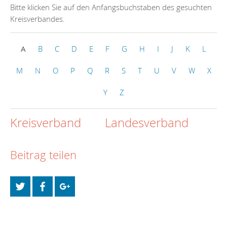
Bitte klicken Sie auf den Anfangsbuchstaben des gesuchten
Kreisverbandes.
A
B
C
D
E
F
G
H
I
J
K
L
M
N
O
P
Q
R
S
T
U
V
W
X
Y
Z
Kreisverband
Landesverband
Beitrag teilen