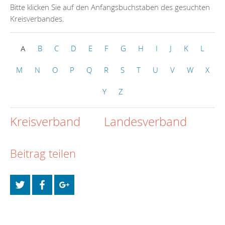
Bitte klicken Sie auf den Anfangsbuchstaben des gesuchten
Kreisverbandes.
A
B
C
D
E
F
G
H
I
J
K
L
M
N
O
P
Q
R
S
T
U
V
W
X
Y
Z
Kreisverband
Landesverband
Beitrag teilen