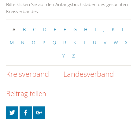
Bitte klicken Sie auf den Anfangsbuchstaben des gesuchten
Kreisverbandes.
A
B
C
D
E
F
G
H
I
J
K
L
M
N
O
P
Q
R
S
T
U
V
W
X
Y
Z
Kreisverband
Landesverband
Beitrag teilen