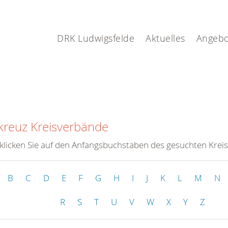
DRK Ludwigsfelde
Aktuelles
Angebo
kreuz Kreisverbände
 klicken Sie auf den Anfangsbuchstaben des gesuchten Krei
B
C
D
E
F
G
H
I
J
K
L
M
N
R
S
T
U
V
W
X
Y
Z