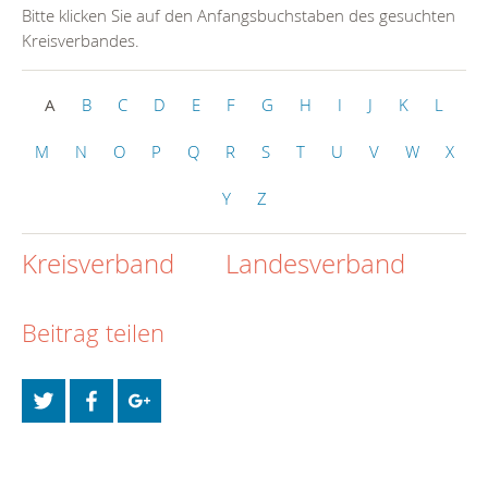
Bitte klicken Sie auf den Anfangsbuchstaben des gesuchten
Kreisverbandes.
A
B
C
D
E
F
G
H
I
J
K
L
M
N
O
P
Q
R
S
T
U
V
W
X
Y
Z
Kreisverband
Landesverband
Beitrag teilen